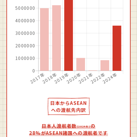
日本からASEAN
への渡航先内訳
日本人渡航者数
の
(2024年)
28%がASEAN諸国への渡航者です