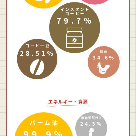
インスタント
コーヒー
79.7%
コーヒー豆
28.51%
鶏肉
34.6%
エネルギー・資源
液化天然ガス
パーム油
24.5%
99.9%