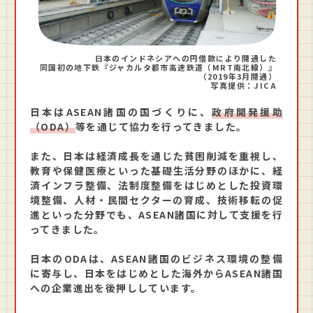
日本のインドネシアへの円借款により開通した
同国初の地下鉄『ジャカルタ都市高速鉄道（MRT南北線）』
（2019年3月開通）
写真提供：JICA
日本はASEAN諸国の国づくりに、
政府開発援助
（ODA）
等を通じて協力を行ってきました。
また、日本は経済成長を通じた貧困削減を重視し、
教育や保健医療といった基礎生活分野のほかに、経
済インフラ整備、法制度整備をはじめとした投資環
境整備、人材・民間セクターの育成、技術移転の促
進といった分野でも、ASEAN諸国に対して支援を行
ってきました。
日本のODAは、ASEAN諸国のビジネス環境の整備
に寄与し、日本をはじめとした海外からASEAN諸国
への企業進出を後押ししています。