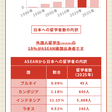
⽇本への留学者数の内訳
外国⼈留学⽣
の
(2025年)
19%がASEAN諸国出⾝者です
ASEANから日本への留学者の内訳
留学者数
国
割合
（2025年）
ブルネイ
0.09%
45人
カンボジア
1.18%
603人
インドネシア
11.15%
5,688人
ラオス
0.52%
263人