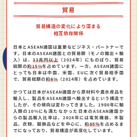
貿易
貿易構造の変化により深まる
相互依存関係
日本とASEAN諸国は重要なビジネス・パートナーで
す。日本のASEAN諸国との貿易額（モノの輸出＋輸
入）は、
33兆円以上
（2024年）にものぼり、貿易
総額の
約15%
を占めています。一方、ASEAN諸国に
とっても日本は中国、米国、EUに次ぐ貿易相手国
で、貿易総額の
約6%
（2024年）を占めています。
かつては日本がASEAN諸国から原材料や農水産品を
輸入し、製品をASEAN諸国へ輸出するという構造で
したが、その傾向は変わってきました。1980年に輸
入額の10%にも満たなかった日本のASEAN諸国か
らの製品輸入比率は、2024年には電気機器、木製
品、衣類、服飾品などを中心に、
約65％
を占めるま
でになっており、貿易構造が高度化しています。