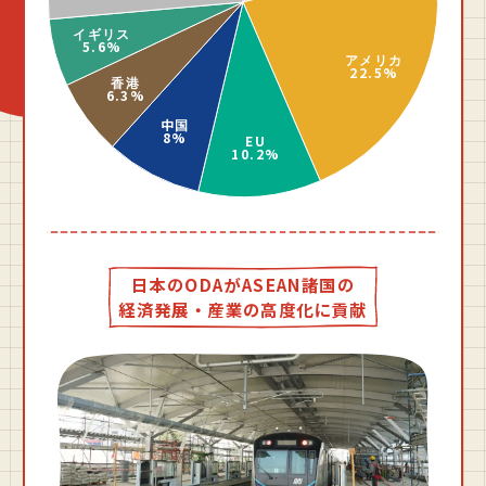
⽇本のODAがASEAN諸国の
経済発展・産業の⾼度化に貢献