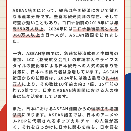
ASEAN諸国にとって、観光は各国経済において鍵と
なる産業分野です。豊富な観光資源の存在、そして
時差が短いこともあり、コロナ禍前の2019年には
年
間550万人以上
、2024年には
コロナ禍後最高となる
360万人以上
の日本人が、ASEAN諸国を訪れまし
た。
一方、ASEAN諸国では、急速な経済成長と中間層の
増加、LCC（格安航空会社）の市場参入やライフス
タイルの変化等による日本観光への人気の高まりを
背景に、日本への訪問者は急増しています。ASEAN
諸国からの訪問者は、2024年には過去最高の
約440
万人
に上り、その数は10年前の約2.7倍、15年前の
約7.5倍です。日本とASEAN諸国間における人の往
来は年々活発化しています。
また、日本におけるASEAN諸国からの
留学生も増加
傾向
にあります。ASEAN諸国では、日本のアニメや
J-POPに代表されるポップカルチャーの人気が高
く、それをきっかけに日本に関心を持ち、日本語を