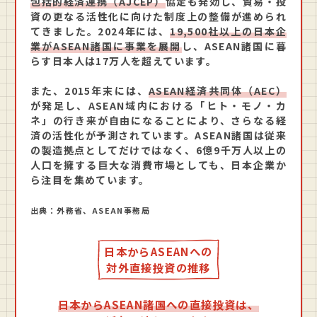
包括的経済連携（AJCEP）
協定も発効し、貿易・投
資の更なる活性化に向けた制度上の整備が進められ
てきました。2024年には、
19,500社以上の日本企
業がASEAN諸国に事業を展開
し、ASEAN諸国に暮
らす日本人は17万人を超えています。
また、2015年末には、
ASEAN経済共同体（AEC）
が発足し、ASEAN域内における「ヒト・モノ・カ
ネ」の行き来が自由になることにより、さらなる経
済の活性化が予測されています。ASEAN諸国は従来
の製造拠点としてだけではなく、6億9千万人以上の
人口を擁する巨大な消費市場としても、日本企業か
ら注目を集めています。
出典：外務省、ASEAN事務局
日本からASEANへの
対外直接投資の推移
日本からASEAN諸国への直接投資は、