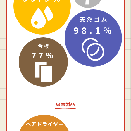
天然ゴム
98.1%
合板
77%
家電製品
ヘアドライヤー