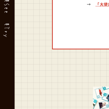
#See
→
「大使
#Try
m
tube